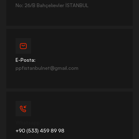
No: 26/B Bahçelievler İSTANBUL
E-Posta:
ppfistanbulnet@gmail.com
Whatsapp:
+90 (533) 459 89 98