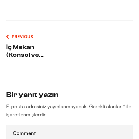
PREVIOUS
İç Mekan
(Konsol ve
Ekran) PPF
Kaplama
Neden
Gerekli?
Bir yanıt yazın
E-posta adresiniz yayınlanmayacak.
Gerekli alanlar
*
ile
işaretlenmişlerdir