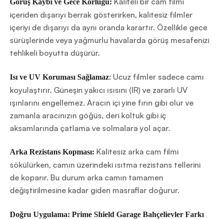
Kaliteli bir cam filmi
Görüş Kaybı ve Gece Körlüğü:
içeriden dışarıyı berrak gösterirken, kalitesiz filmler
içeriyi de dışarıyı da aynı oranda karartır. Özellikle gece
sürüşlerinde veya yağmurlu havalarda görüş mesafenizi
tehlikeli boyutta düşürür.
: Ucuz filmler sadece camı
Isı ve UV Koruması Sağlamaz
koyulaştırır. Güneşin yakıcı ısısını (IR) ve zararlı UV
ışınlarını engellemez. Aracın içi yine fırın gibi olur ve
zamanla aracınızın göğüs, deri koltuk gibi iç
aksamlarında çatlama ve solmalara yol açar.
Kalitesiz arka cam filmi
Arka Rezistans Kopması:
sökülürken, camın üzerindeki ısıtma rezistans tellerini
de koparır. Bu durum arka camın tamamen
değiştirilmesine kadar giden masraflar doğurur.
Doğru Uygulama: Prime Shield Garage Bahçelievler Farkı