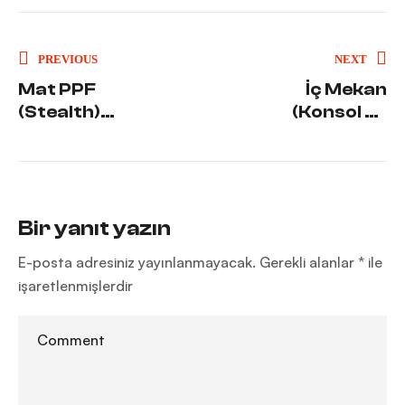
PREVIOUS
NEXT
Mat PPF
İç Mekan
(Stealth)
(Konsol ve
Nedir?
Ekran) PPF
Hangi
Kaplama
Araçlara ve
Neden
Renklere
Gerekli?
Yakışır?
Bir yanıt yazın
E-posta adresiniz yayınlanmayacak.
Gerekli alanlar
*
ile
işaretlenmişlerdir