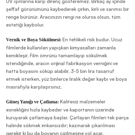
UV ışınlarına karşı direnç gösteremez. Birkaç ay içinde
şeffaf görünümünü kaybederek çirkin, kirli ve sarımsı bir
renge bürünür. Aracınızın rengi ne olursa olsun, tüm
estetiği kaybolur.
En tehlikeli risk budur. Ucuz
Vernik ve Boya Sökülmesi:
filmlerde kullanılan yapışkan kimyasalları zamanla
kemikleşir. Film ömrünü tamamlayıp sökülmek
istendiğinde, aracın orijinal fabrikasyon verniğini ve
hatta boyasını söküp alabilir. 3-5 bin lira tasarruf
etmek isterken, yüz binlerce liralık değer kaybı ve boya
masrafıyla karşılaşırsınız.
Kalitesiz malzemeler
Güneş Yanığı ve Çatlama:
esnekliğini hızla kaybeder ve kaportanın üzerinde
kuruyarak çatlamaya başlar. Çatlayan filmleri tek parça
halinde sökmek imkansızdır; kazınarak çıkarılması
gerekir ki bu da boyanın çizilmesine yol açar.