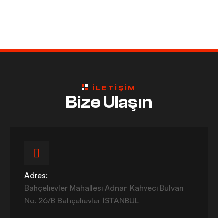
ILETIŞIM
Bize Ulaşın
Adres:
Bahçelievler Mahallesi Adnan Kahveci Bulvarı
No: 26/B Bahçelievler İSTANBUL